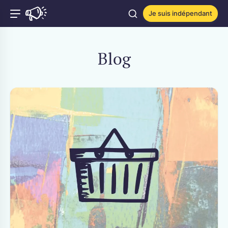
Je suis indépendant
Blog
CATÉGORIES POPULAIRES
Artisanat
Développement web / Web
design
Coach de bien-être / de vie
Graphisme / Conception
Création de contenu
graphique
Photographie
Traduction / Rédaction /
Correction
Vidéastes / Réalisation
Garde d'animaux /
Communication animale