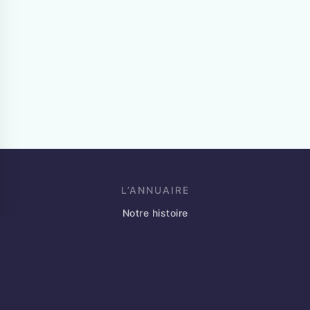
L’ANNUAIRE
Notre histoire
Blog
Événements
Partenaires
Annoncez votre marché
Contact