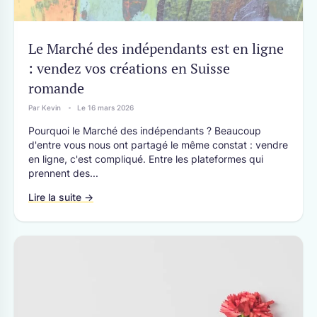
CANTONS
Le Marché des indépendants est en ligne
Berne
Jura
: vendez vos créations en Suisse
Fribourg
Neuchâtel
Genève
Soleure
romande
Valais
Par Kevin
Le 16 mars 2026
Vaud
Pourquoi le Marché des indépendants ? Beaucoup
d'entre vous nous ont partagé le même constat : vendre
en ligne, c'est compliqué. Entre les plateformes qui
prennent des...
Lire la suite →