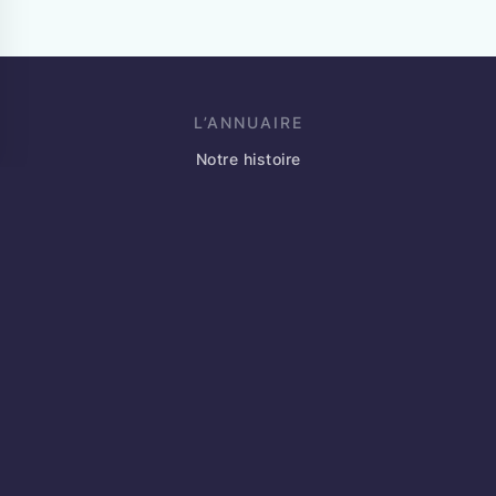
L’ANNUAIRE
Notre histoire
Blog
Événements
Partenaires
Annoncez votre marché
Contact
JE SUIS INDÉPENDANT
Qu’est-ce que l’annuaire des indépendants ?
FAQ
Créer mon profil