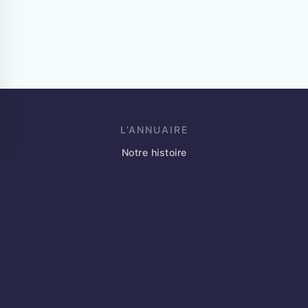
L’ANNUAIRE
Notre histoire
Blog
Événements
Partenaires
Annoncez votre marché
Contact
JE SUIS INDÉPENDANT