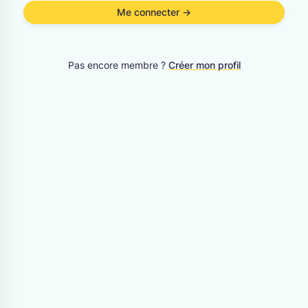
CANTONS
Berne
Jura
Fribourg
Neuchâtel
Pas encore membre ?
Créer mon profil
Genève
Soleure
Valais
Vaud