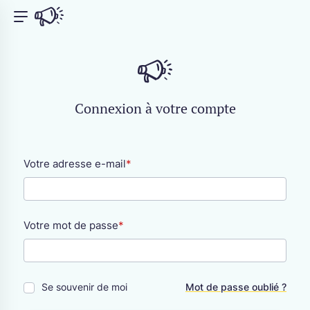
Connexion à votre compte
CATÉGORIES POPULAIRES
Votre adresse e-mail
*
Artisanat
Développement web / Web
design
Coach de bien-être / de vie
Graphisme / Conception
Création de contenu
graphique
Votre mot de passe
*
Photographie
Traduction / Rédaction /
Correction
Vidéastes / Réalisation
Se souvenir de moi
Mot de passe oublié ?
Garde d'animaux /
Communication animale