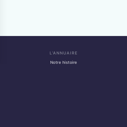
L’ANNUAIRE
Notre histoire
Blog
Événements
Partenaires
Annoncez votre marché
Contact
JE SUIS INDÉPENDANT
Qu’est-ce que l’annuaire des indépendants ?