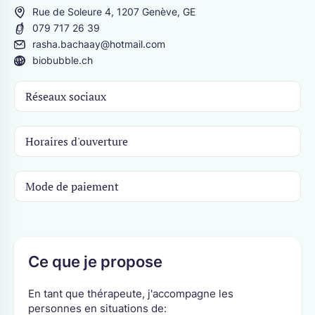
Rue de Soleure 4, 1207 Genève, GE
CANTONS
079 717 26 39
rasha.bachaay@hotmail.com
Berne
Jura
biobubble.ch
Fribourg
Neuchâtel
Genève
Soleure
Réseaux sociaux
Valais
Vaud
Horaires d'ouverture
Mode de paiement
Ce que je propose
En tant que thérapeute, j'accompagne les
personnes en situations de: