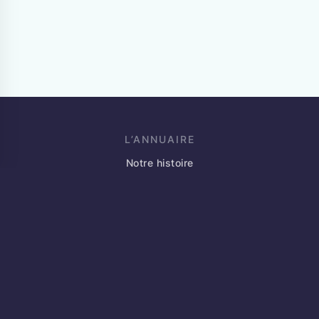
L’ANNUAIRE
Notre histoire
Blog
Événements
Partenaires
Annoncez votre marché
Contact
JE SUIS INDÉPENDANT