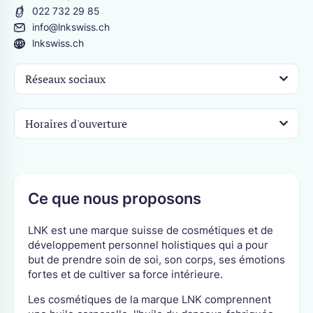
022 732 29 85
info@lnkswiss.ch
CANTONS
lnkswiss.ch
Berne
Jura
Fribourg
Neuchâtel
Réseaux sociaux
Genève
Soleure
Valais
Vaud
Horaires d'ouverture
Ce que nous proposons
LNK est une marque suisse de cosmétiques et de
développement personnel holistiques qui a pour
but de prendre soin de soi, son corps, ses émotions
fortes et de cultiver sa force intérieure.
Les cosmétiques de la marque LNK comprennent