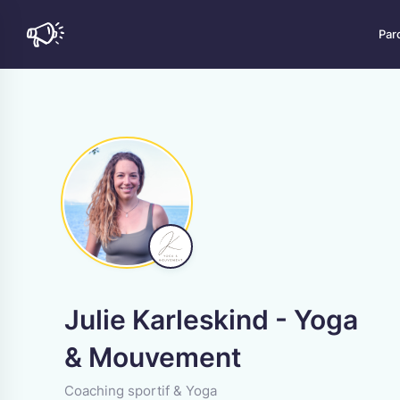
Par
Aliment
Découvre
émoustil
Artisan
Trouvez 
plaisir, 
CATÉGOR
Beauté
Artisanat
Faites-
Coach de bie
bien-êtr
Création de
Commer
Trouvez 
Julie Karleskind - Yoga
dans vot
CANTON
& Mouvement
Médias
Berne
Donnez à
Coaching sportif & Yoga
Fribourg
qu'elle m