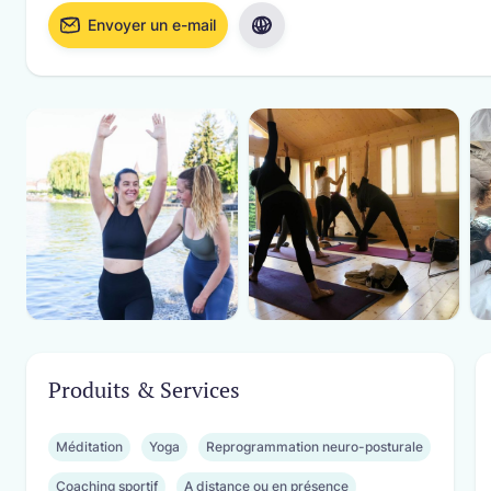
les pros !
Soleure
Envoyer un e-mail
Visiter le site internet
es professionnels
ez de services professionnels experts
meilleur soutien de votre entreprise.
Produits & Services
Méditation
Yoga
Reprogrammation neuro-posturale
Coaching sportif
A distance ou en présence