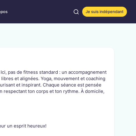
opos
Je suis indépendant
e histoire
imaliers
es animaux.
enaires
ues et des activités
 Ici, pas de fitness standard : un accompagnement
s
, libres et alignées. Yoga, mouvement et coaching
ction /
ysique et mental.
curisant et inspirant. Chaque séance est pensée
 en respectant ton corps et ton rythme. À domicile,
sation
/
nimale
 créativité des
 et
ur un esprit heureux!
ruc ? Laissez faire