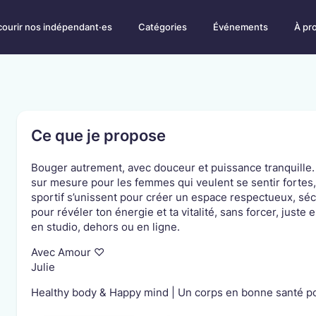
courir nos indépendant·es
Catégories
Événements
À pr
Notr
ation et restauration
Animaux et services an
z les indépendant·es qui vont
Prenez soins de vos amis l
Blog
ler vos papilles.
Part
at
Arts et divertissement
Ce que je propose
des créations uniques pour votre
Découvrez des artistes uniq
ou pour faire plaisir.
divertissantes locales.
IES POPULAIRES
Bouger autrement, avec douceur et puissance tranquille.
 et soins
Bien-être, santé, loisir
sur mesure pour les femmes qui veulent se sentir fortes
Développement web / Web
Traduction / Réda
vous chouchouter pour des moments de
Cultivez votre bien-être ph
design
Correction
sportif s’unissent pour créer un espace respectueux, sé
n-être / de vie
e.
pour révéler ton énergie et ta vitalité, sans forcer, juste
Graphisme / Conception
Vidéastes / Réali
 contenu
graphique
en studio, dehors ou en ligne.
Garde d'animaux 
ce et vente
Création et design
Photographie
Communication a
des produits et des services de qualité,
Laissez-vous inspirer par la
Avec Amour ♡
re région.
indépendant·es
Julie
S
 et communication
Services informatiques
Healthy body & Happy mind | Un corps en bonne santé po
Jura
Valais
technologiques
 votre activité la communication
Neuchâtel
Vaud
érite.
Le web, ce n'est pas votre t