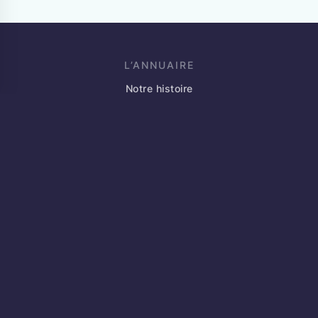
L’ANNUAIRE
Notre histoire
Blog
Événements
Partenaires
Annoncez votre marché
Contact
JE SUIS INDÉPENDANT
Qu’est-ce que l’annuaire des indépendants ?
FAQ
Créer mon profil
Me connecter