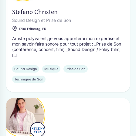
Stefano Christen
CANTONS
Sound Design et Prise de Son
Berne
Jura
Fribourg
Neuchâtel
1700 Fribourg, FR
Genève
Soleure
Artiste polyvalent, je vous apporterai mon expertise et
Valais
mon savoir-faire sonore pour tout projet : _Prise de Son
Vaud
(conférence, concert, film) _Sound Design / Foley (film,
[...]
Sound Design
Musique
Prise de Son
Technique du Son