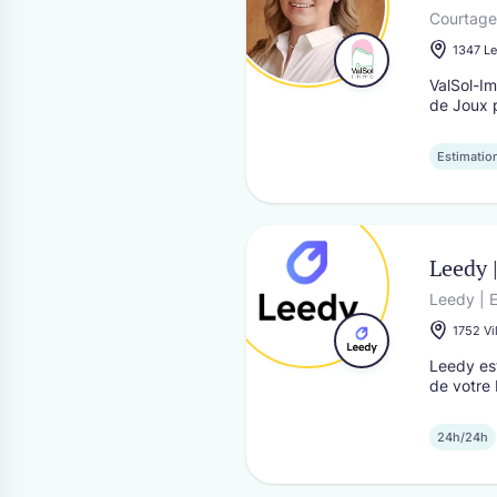
Genève
Courtage
1347 Le
Servic
Bénéfici
ValSol-Im
pour un 
de Joux 
Estimatio
Leedy 
Leedy | E
1752 Vi
Leedy est
de votre 
24h/24h