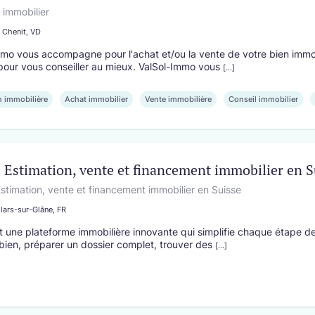
les pros !
Soleure
 immobilier
 Chenit, VD
es professionnels
ez de services professionnels experts
mo vous accompagne pour l'achat et/ou la vente de votre bien immobi
meilleur soutien de votre entreprise.
pour vous conseiller au mieux. ValSol-Immo vous
[...]
n immobilière
Achat immobilier
Vente immobilière
Conseil immobilier
| Estimation, vente et financement immobilier en S
stimation, vente et financement immobilier en Suisse
llars-sur-Glâne, FR
 une plateforme immobilière innovante qui simplifie chaque étape de v
bien, préparer un dossier complet, trouver des
[...]