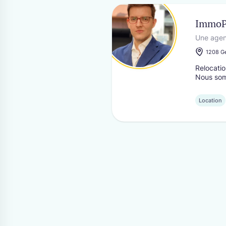
ImmoPi
Une agen
1208 G
Relocatio
Nous som
Location